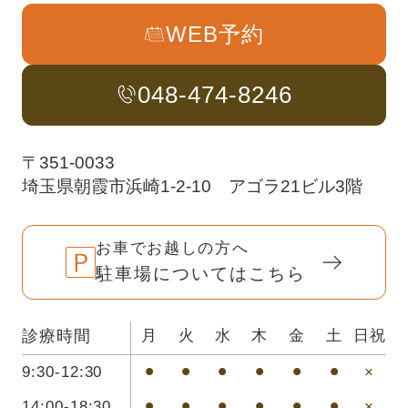
WEB予約
048-474-8246
〒351-0033
埼玉県朝霞市浜崎1-2-10 アゴラ21ビル3階
お車でお越しの方へ
駐車場についてはこちら
診療時間
月
火
水
木
金
土
日祝
9:30-12:30
⚫︎
⚫︎
⚫︎
⚫︎
⚫︎
⚫︎
×
14:00-18:30
⚫︎
⚫︎
⚫︎
⚫︎
⚫︎
⚫︎
×