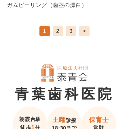
ガムピーリング（歯茎の漂白）
1
2
3
>
青葉歯科医院
朝霞台駅
土曜
保育士
診療
1
徒歩
分
18:30まで
常駐